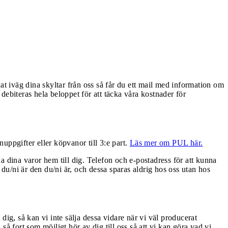
at iväg dina skyltar från oss så får du ett mail med information om
 debiteras hela beloppet för att täcka våra kostnader för
uppgifter eller köpvanor till 3:e part.
Läs mer om PUL här.
 dina varor hem till dig. Telefon och e-postadress för att kunna
u/ni är den du/ni är, och dessa sparas aldrig hos oss utan hos
 dig, så kan vi inte sälja dessa vidare när vi väl producerat
å fort som möjligt hör av dig till oss så att vi kan göra vad vi