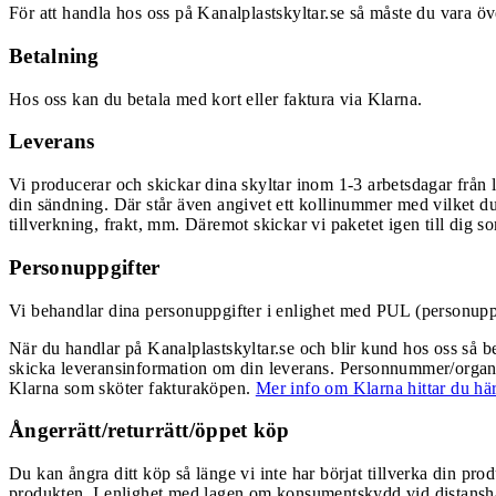
För att handla hos oss på Kanalplastskyltar.se så måste du vara 
Betalning
Hos oss kan du betala med kort eller faktura via Klarna.
Leverans
Vi producerar och skickar dina skyltar inom 1-3 arbetsdagar från l
din sändning. Där står även angivet ett kollinummer med vilket du
tillverkning, frakt, mm. Däremot skickar vi paketet igen till dig s
Personuppgifter
Vi behandlar dina personuppgifter i enlighet med PUL (personuppgi
När du handlar på Kanalplastskyltar.se och blir kund hos oss så b
skicka leveransinformation om din leverans. Personnummer/organisa
Klarna som sköter fakturaköpen.
Mer info om Klarna hittar du här
Ångerrätt/returrätt/öppet köp
Du kan ångra ditt köp så länge vi inte har börjat tillverka din prod
produkten. I enlighet med lagen om konsumentskydd vid distanshande