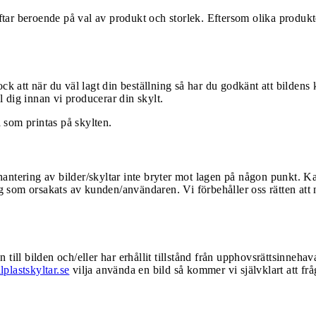
ar beroende på val av produkt och storlek. Eftersom olika produkter
ck att när du väl lagt din beställning så har du godkänt att bildens 
ll dig innan vi producerar din skylt.
 som printas på skylten.
antering av bilder/skyltar inte bryter mot lagen på någon punkt. Kan
ing som orsakats av kunden/användaren. Vi förbehåller oss rätten att
till bilden och/eller har erhållit tillstånd från upphovsrättsinnehava
plastskyltar.se
vilja använda en bild så kommer vi självklart att fr