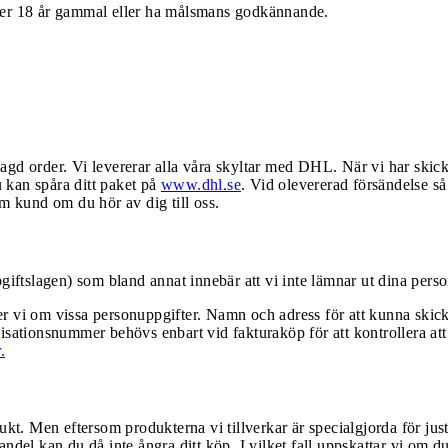
över 18 år gammal eller ha målsmans godkännande.
agd order. Vi levererar alla våra skyltar med DHL. När vi har skick
 kan spåra ditt paket på
www.dhl.se
. Vid olevererad försändelse så
om kund om du hör av dig till oss.
ftslagen) som bland annat innebär att vi inte lämnar ut dina person
er vi om vissa personuppgifter. Namn och adress för att kunna skicka
tionsnummer behövs enbart vid fakturaköp för att kontrollera att d
.
ukt. Men eftersom produkterna vi tillverkar är specialgjorda för just
l kan du då inte ångra ditt köp. I vilket fall uppskattar vi om du s