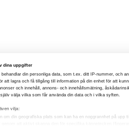
v dina uppgifter
s
behandlar din personliga data, som t.ex. ditt IP-nummer, och a
att lagra och få tillgång till information på din enhet för att kun
annonser och innehåll, annons- och innehållsmätning, åskådarinsi
jälv välja vilka som får använda din data och i vilka syften.
även vilja:
n om din geografiska plats som kan ha en noggrannhet på upp til
et genom att aktivt skanna den för specifika kännetecken (fingera