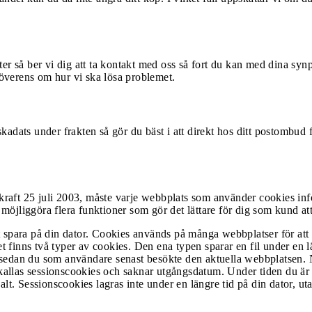
å ber vi dig att ta kontakt med oss så fort du kan med dina synpunk
a överens om hur vi ska lösa problemet.
skadats under frakten så gör du bäst i att direkt hos ditt postomb
raft 25 juli 2003, måste varje webbplats som använder cookies info
möjliggöra flera funktioner som gör det lättare för dig som kund at
t spara på din dator. Cookies används på många webbplatser för att 
Det finns två typer av cookies. Den ena typen sparar en fil under en
t sedan du som användare senast besökte den aktuella webbplatsen.
allas sessionscookies och saknar utgångsdatum. Under tiden du är i
alt. Sessionscookies lagras inte under en längre tid på din dator, u