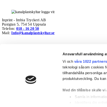
Inprint - Imbia Tryckeri AB
Pustgtan 5, 754 54 Uppsala
Telefon:
018 - 16 20 50
Mail:
Info@kanalplastskyltar.se
Snabblänkar
Ansvarsfull användning a
Shop
Vi och
våra 1022 partner
Mallar
Prislista
teknologi såsom cookies för 
Mäklarskyltar
tillhandahålla personliga 
Vanliga frågor
produktutveckling. Du kan s
Företaget
Med din tillåtelse skulle vi 
Om oss
Kontakt
Samla in informatio
Köpvillkor
Identifiera din enh
Integritetspolicy