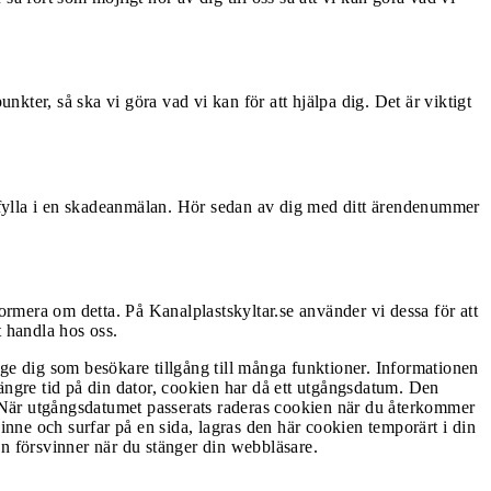
ter, så ska vi göra vad vi kan för att hjälpa dig. Det är viktigt
ud fylla i en skadeanmälan. Hör sedan av dig med ditt ärendenummer
rmera om detta. På Kanalplastskyltar.se använder vi dessa för att
t handla hos oss.
ge dig som besökare tillgång till många funktioner. Informationen
 längre tid på din dator, cookien har då ett utgångsdatum. Den
 När utgångsdatumet passerats raderas cookien när du återkommer
nne och surfar på en sida, lagras den här cookien temporärt i din
tan försvinner när du stänger din webbläsare.