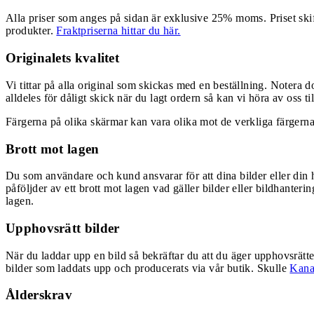
Alla priser som anges på sidan är exklusive 25% moms. Priset skift
produkter.
Fraktpriserna hittar du här.
Originalets kvalitet
Vi tittar på alla original som skickas med en beställning. Notera do
alldeles för dåligt skick när du lagt ordern så kan vi höra av oss ti
Färgerna på olika skärmar kan vara olika mot de verkliga färgerna
Brott mot lagen
Du som användare och kund ansvarar för att dina bilder eller din h
påföljder av ett brott mot lagen vad gäller bilder eller bildhanter
lagen.
Upphovsrätt bilder
När du laddar upp en bild så bekräftar du att du äger upphovsrätten 
bilder som laddats upp och producerats via vår butik. Skulle
Kanal
Ålderskrav