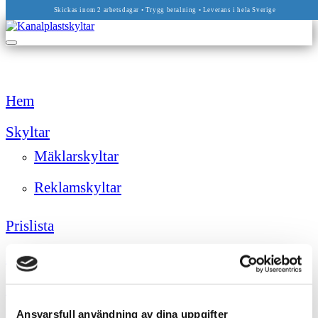
Skickas inom 2 arbetsdagar • Trygg betalning • Leverans i hela Sverige
Hem
Skyltar
Mäklarskyltar
Reklamskyltar
Prislista
Mallar
Shop
Ansvarsfull användning av dina uppgifter