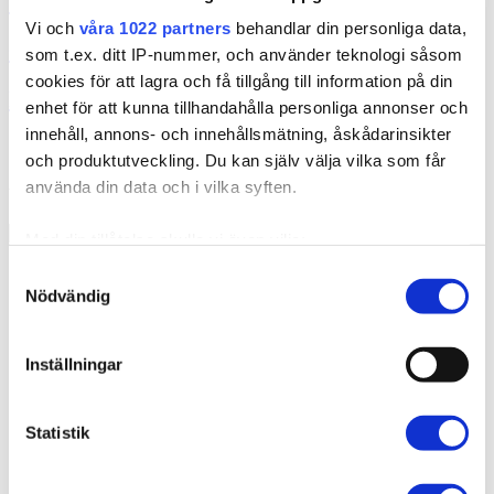
Vanliga frågor
Vi och
våra 1022 partners
behandlar din personliga data,
Om oss
som t.ex. ditt IP-nummer, och använder teknologi såsom
cookies för att lagra och få tillgång till information på din
Kontakt
enhet för att kunna tillhandahålla personliga annonser och
innehåll, annons- och innehållsmätning, åskådarinsikter
och produktutveckling. Du kan själv välja vilka som får
använda din data och i vilka syften.
Sortera
Visar alla 2 resultat
efter
senaste
Med din tillåtelse skulle vi även vilja:
Samla in information om din geografiska plats
Samtyckesval
Nödvändig
som kan ha en noggrannhet på upp till flera meter
Identifiera din enhet genom att aktivt skanna den
Buntband
för specifika kännetecken (fingeravtryck)
Inställningar
Ta reda på mer om hur dina personliga uppgifter
179
kr
Lägg till i varukorg
behandlas och ställ in dina preferenser i
detaljsektionen
.
Statistik
Du kan ändra eller dra tillbaka ditt samtycke när som
helst från cookie-förklaringen.